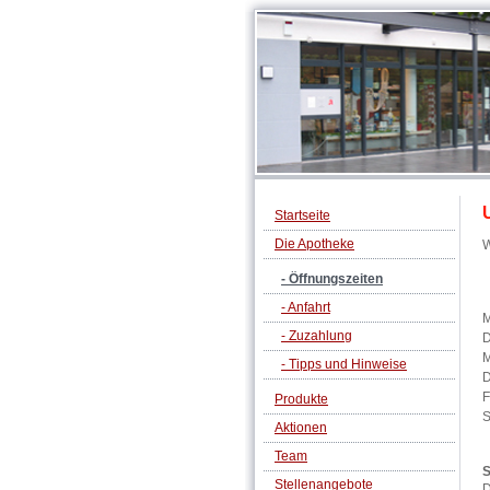
Startseite
Die Apotheke
W
- Öffnungszeiten
- Anfahrt
- Zuzahlung
D
M
- Tipps und Hinweise
D
F
Produkte
S
Aktionen
Team
S
Stellenangebote
D